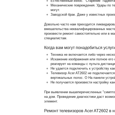
Естественный износ. "Старение" гаджет
Механические повреждения. Удары по те
могут.
Заводской брак. Даже у известных прои
Довольно часто нам приходится ликвидиров
вмешательства неквалифицированных мастер
произвести ремонт самостоятельно или в м
специалистам.
Когда вам могут понадобиться услуг
Техника не включается либо через неск
Искажение изображения или полное его о
реагирует на команды с пульта дистанц
Не удается подключить к устройству ка
Телевизор Acer AT2602 не подключается
вертикальных полос. O На панели устро
Не получается произвести настройку кан
При выявлении вышеперечисленных "симпто
на дом. Проведение диагностики даст возм
элемент.
Ремонт телевизоров Acer AT2602 в 