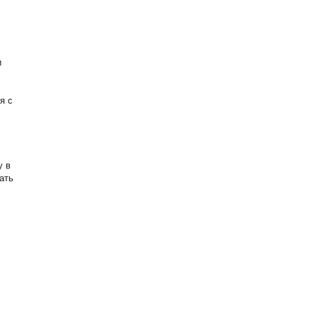
и
я с
у в
ать