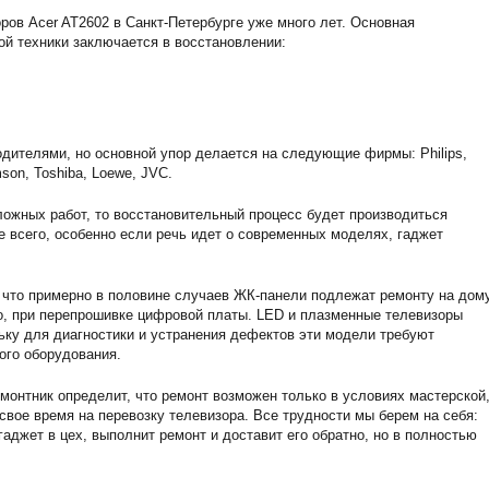
ов Acer AT2602 в Санкт-Петербурге уже много лет. Основная
ой техники заключается в восстановлении:
дителями, но основной упор делается на следующие фирмы: Philips,
son, Toshiba, Loewe, JVC.
ожных работ, то восстановительный процесс будет производиться
е всего, особенно если речь идет о современных моделях, гаджет
 что примерно в половине случаев ЖК-панели подлежат ремонту на дому
о, при перепрошивке цифровой платы. LED и плазменные телевизоры
ьку для диагностики и устранения дефектов эти модели требуют
ого оборудования.
монтник определит, что ремонт возможен только в условиях мастерской,
 свое время на перевозку телевизора. Все трудности мы берем на себя:
аджет в цех, выполнит ремонт и доставит его обратно, но в полностью