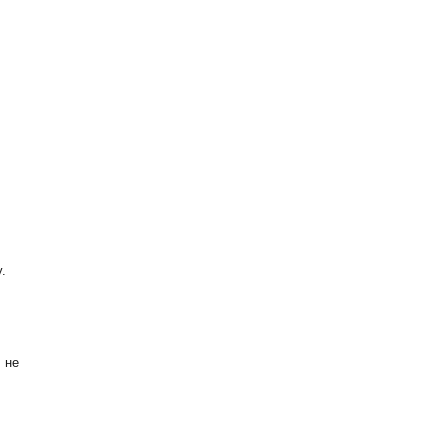
.
 не