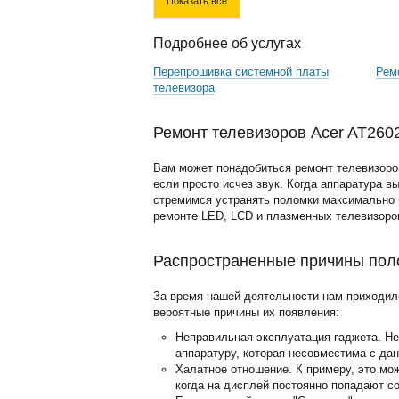
Показать все
Подробнее об услугах
Перепрошивка системной платы
Рем
телевизора
Ремонт телевизоров Acer AT260
Вам может понадобиться ремонт телевизоров
если просто исчез звук. Когда аппаратура в
стремимся устранять поломки максимально б
ремонте LED, LCD и плазменных телевизоро
Распространенные причины поло
За время нашей деятельности нам приходил
вероятные причины их появления:
Неправильная эксплуатация гаджета. Н
аппаратуру, которая несовместима с да
Халатное отношение. К примеру, это мо
когда на дисплей постоянно попадают с