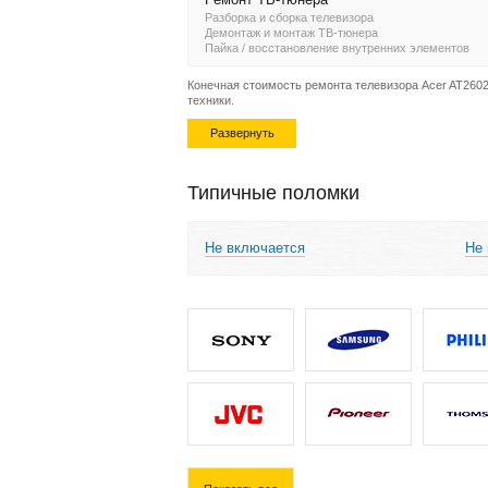
Разборка и сборка телевизора
Демонтаж и монтаж ТВ-тюнера
Пайка / восстановление внутренних элементов
Конечная стоимость ремонта телевизора Acer AT2602 
техники.
Развернуть
Типичные поломки
Не включается
Не