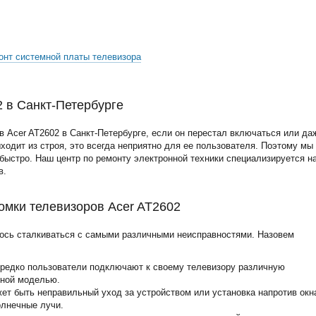
онт системной платы телевизора
2 в Санкт-Петербурге
 Acer AT2602 в Санкт-Петербурге, если он перестал включаться или да
ыходит из строя, это всегда неприятно для ее пользователя. Поэтому мы
ыстро. Наш центр по ремонту электронной техники специализируется н
в.
мки телевизоров Acer AT2602
ось сталкиваться с самыми различными неисправностями. Назовем
ередко пользователи подключают к своему телевизору различную
нной моделью.
жет быть неправильный уход за устройством или установка напротив окн
олнечные лучи.