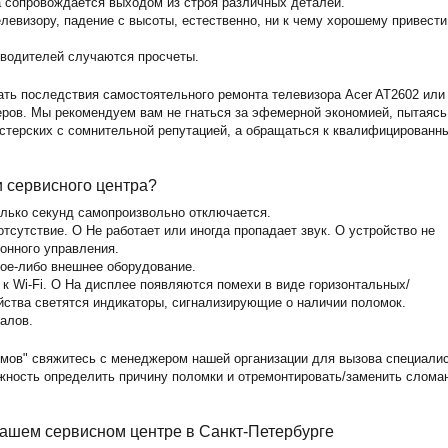
а сопровождается выходом из строя различных деталей.
левизору, падение с высоты, естественно, ни к чему хорошему привести
зводителей случаются просчеты.
ать последствия самостоятельного ремонта телевизора Acer AT2602 или
ов. Мы рекомендуем вам не гнаться за эфемерной экономией, пытаясь
астерских с сомнительной репутацией, а обращаться к квалифицированн
и сервисного центра?
олько секунд самопроизвольно отключается.
тсутствие. O Не работает или иногда пропадает звук. O устройство не
ионного управления.
кое-либо внешнее оборудование.
 к Wi-Fi. O На дисплее появляются помехи в виде горизонтальных/
йства светятся индикаторы, сигнализирующие о наличии поломок.
алов.
мов" свяжитесь с менеджером нашей организации для вызова специали
ожность определить причину поломки и отремонтировать/заменить слома
нашем сервисном центре в Санкт-Петербурге