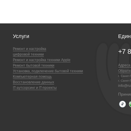
Услуги
Един
Ремонт и настройка
+7 
цифровой техники
Ремонт и настройка техники Apple
Адреса
Ремонт бытовой техники
Обратн
Установка, подключение бытовой техники
г. Санкт
Компьютерная помощь
г. Санкт-
Восстановление данных
info@ruk
IT-аутсорсинг и IT-проекты
Прини