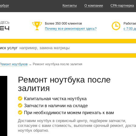
ербург
Контакты
О компании
CPA-партнерка
ЗДЕСЬ
Более 350 000 клиентов
Работа
Почему все ремонтируют здесь?
с 7:00 д
иск услуг
Ремонт ноутбуков
→
Ремонт ноутбука после залития
Ремонт ноутбука после
залития
Капитальная чистка ноутбука
Запчасти в наличии на складе
При необходимости можем приехать к вам
Доставим ноутбук в сервисный центр, подберем запчасти,
согласуем с вами стоимость, выполним срочный ремонт, дост
ноутбук обратно.