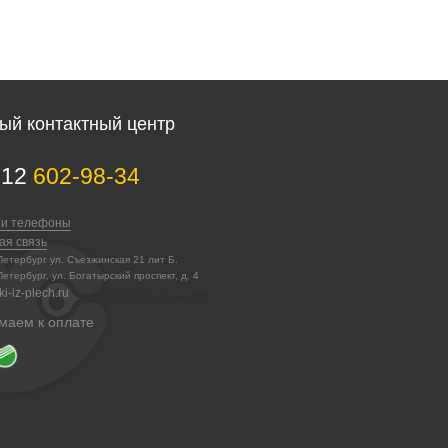
ый контактный центр
812
602-98-34
 и телефоны
ая связь
-Петербург ул. Съезжинская 21 лит Б.
Петербург, ул. Богатырский проспект, д. 4
i-iz-plech.ru
маем к оплате