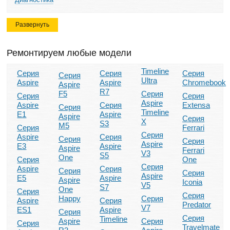
Развернуть
Ремонтируем любые модели
Timeline
Серия
Серия
Серия
Серия
Ultra
Aspire
Aspire
Chromebook
Aspire
R7
F5
Серия
Серия
Серия
Aspire
Aspire
Серия
Extensa
Серия
Timeline
E1
Aspire
Aspire
Серия
X
S3
M5
Серия
Ferrari
Серия
Aspire
Серия
Серия
Серия
Aspire
E3
Aspire
Aspire
Ferrari
V3
S5
One
Серия
One
Серия
Aspire
Серия
Серия
Серия
Aspire
E5
Aspire
Aspire
Iconia
V5
S7
One
Серия
Серия
Happy
Серия
Aspire
Серия
Predator
V7
ES1
Aspire
Серия
Серия
Timeline
Aspire
Серия
Серия
Travelmate