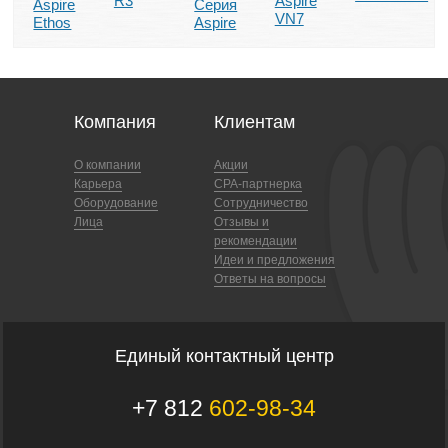
R3
Aspire
Aspire
Серия
VN7
Ethos
Aspire
Компания
Клиентам
О компании
Акции
Карьера
CPA-партнерка
Оборудование
Сотрудничество
Лица
Отзывы и
рекомендации
Идеи и предложения
Ответы на вопросы
Единый контактный центр
+7 812
602-98-34