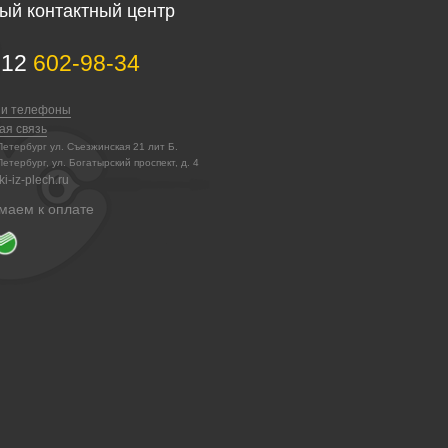
ый контактный центр
812
602-98-34
 и телефоны
ая связь
-Петербург ул. Съезжинская 21 лит Б.
Петербург, ул. Богатырский проспект, д. 4
i-iz-plech.ru
маем к оплате