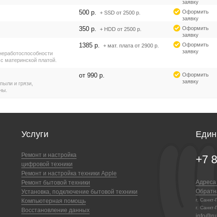
заявку
500 р.
Оформить
+ SSD от 2500 р.
заявку
350 р.
Оформить
+ HDD от 2500 р.
заявку
1385 р.
Оформить
+ мат. плата от 2900 р.
заявку
 неработоспособности
с материнской платой.
от 990 р.
Оформить
заявку
пыли и грязи,
ны.
Услуги
Един
Ремонт и настройка
+7 
цифровой техники
Ремонт и настройка техники Apple
Адреса
Ремонт бытовой техники
Обратн
Установка, подключение бытовой техники
г. Санкт
Компьютерная помощь
г. Санкт-
Восстановление данных
info@ruk