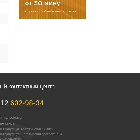
ый контактный центр
812
602-98-34
 и телефоны
ая связь
-Петербург ул. Съезжинская 21 лит Б.
Петербург, ул. Богатырский проспект, д. 4
i-iz-plech.ru