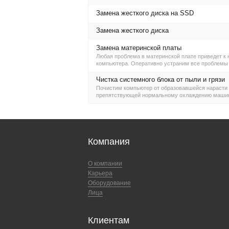
Замена жесткого диска на SSD
Замена жесткого диска
Замена материнской платы
Любая проблема в материнской плате приведет к
компьютера. Оперативно устраним все проблемы 
Чистка системного блока от пыли и грязи
Почистим компьютер от образовавшейся нарасти 
препятствующей нормальному охлаждению маши
Компания
О компании
Карьера
Оборудование
Лица
Клиентам