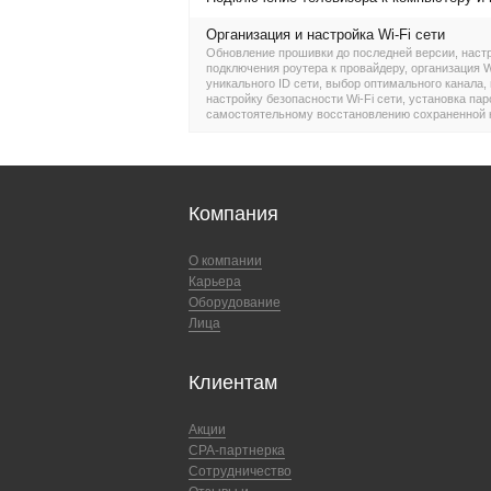
Организация и настройка Wi-Fi сети
Обновление прошивки до последней версии, наст
подключения роутера к провайдеру, организация Wi
уникального ID сети, выбор оптимального канала
настройку безопасности Wi-Fi сети, установка пар
самостоятельному восстановлению сохраненной 
Компания
О компании
Карьера
Оборудование
Лица
Клиентам
Акции
CPA-партнерка
Сотрудничество