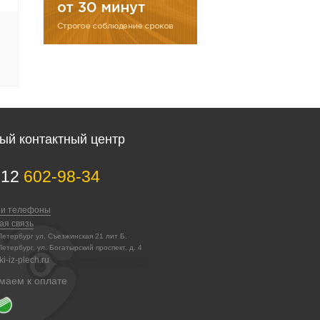
ый контактный центр
812
602-98-34
 и телефоны
ая связь
-Петербург ул. Съезжинская 21 лит Б.
Петербург, ул. Богатырский проспект, д. 4
i-iz-plech.ru
маем к оплате