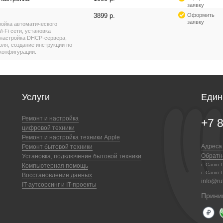
заявку
3899 р.
Оформить
заявку
ройка автоматического
-Fi сети, установка
, настройка DHCP-сервера,
оля, создание инструкции по
конфигурации.
Услуги
Един
Ремонт и настройка
+7 
цифровой техники
Ремонт и настройка техники Apple
Адреса
Ремонт бытовой техники
Обратн
Установка, подключение бытовой техники
г. Санкт
Компьютерная помощь
г. Санкт-
Восстановление данных
info@ruk
IT-аутсорсинг и IT-проекты
Прини