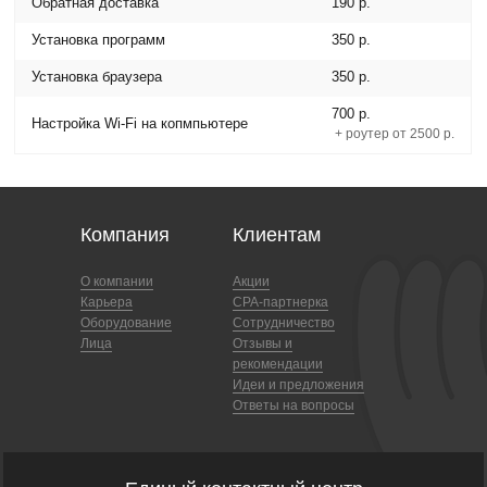
Обратная доставка
190 р.
Установка программ
350 р.
Установка браузера
350 р.
700 р.
Настройка Wi-Fi на копмпьютере
+ роутер от 2500 р.
Компания
Клиентам
О компании
Акции
Карьера
CPA-партнерка
Оборудование
Сотрудничество
Лица
Отзывы и
рекомендации
Идеи и предложения
Ответы на вопросы