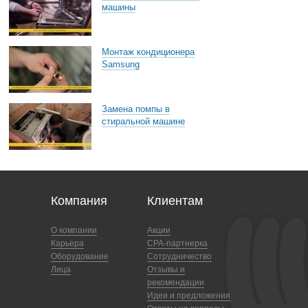
машины
Монтаж кондиционера
Samsung
Замена помпы в
стиральной машине
Компания
Клиентам
О компании
Акции
Карьера
CPA-партнерка
Оборудование
Сотрудничество
Лица
Отзывы и
рекомендации
Идеи и предложения