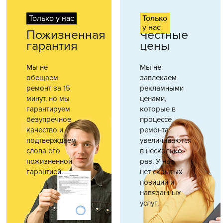
Только у нас
Только
у нас
Пожизненная
Честные
гарантия
цены
Мы не
Мы не
обещаем
завлекаем
ремонт за 15
рекламными
минут, но мы
ценами,
гарантируем
которые в
безупречное
процессе
качество и
ремонта
подтверждаем
увеличиваются
слова его
в несколько
пожизненной
раз. У нас
гарантией.
нет скрытых
позиций и
навязанных
услуг.