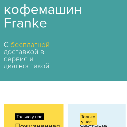
кофемашин
Franke
С
бесплатной
доставкой в
сервис и
диагностикой
Только у нас
Только
у нас
Пожизненная
Честные