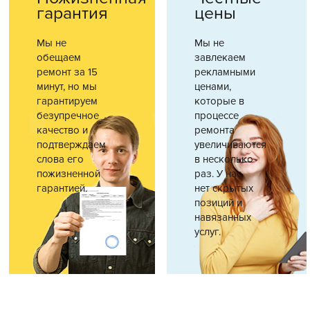
гарантия
цены
Мы не
Мы не
обещаем
завлекаем
ремонт за 15
рекламными
минут, но мы
ценами,
гарантируем
которые в
безупречное
процессе
качество и
ремонта
подтверждаем
увеличиваются
слова его
в несколько
пожизненной
раз. У нас
гарантией.
нет скрытых
позиций и
навязанных
услуг.