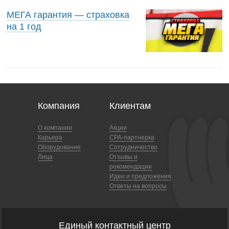
МЕГА гарантия — страховка
на 1 год
Компания
Клиентам
О компании
Акции
Карьера
CPA-партнерка
Оборудование
Сотрудничество
Лица
Отзывы и
рекомендации
Идеи и предложения
Ответы на вопросы
Единый контактный центр