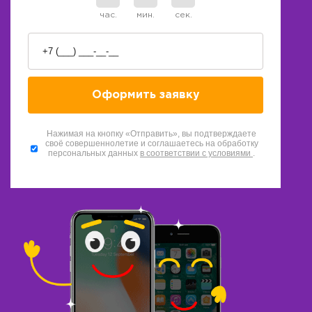
час.
мин.
сек.
Нажимая на кнопку «Отправить», вы подтверждаете
своё совершеннолетие и соглашаетесь на обработку
персональных данных
в соответствии с условиями
.