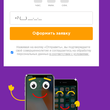
час.
мин.
сек.
Нажимая на кнопку «Отправить», вы подтверждаете
своё совершеннолетие и соглашаетесь на обработку
персональных данных
в соответствии с условиями
.